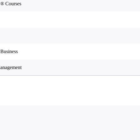
P® Courses
 Business
 Management