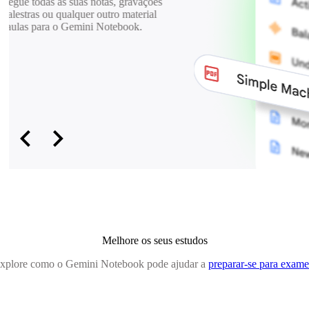
receba respostas detalhadas com
citações. Resuma informações longas e
complexas.
chevron_backward
chevron_forward
Melhore os seus estudos
xplore como o Gemini Notebook pode ajudar a
preparar-se para exame