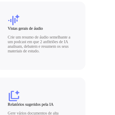
audio_magic_eraser
Vistas gerais de áudio
Crie um resumo de áudio semelhante a
um podcast em que 2 anfitriões de IA
analisam, debatem e resumem os seus
materiais de estudo.
auto_tab_group
Relatórios sugeridos pela IA
Gere vários documentos de alta