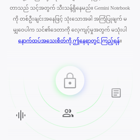
တာသည် သင့်အတွက် သီးသန့်ရှိနေမည်။ Gemini Notebook
ကို တစ်ဦးချင်းအနေဖြင့် သုံးသောအခါ အကြံပြုချက် မ
မျှဝေပါက သင်၏ဒေတာကို လေ့ကျင့်မှုအတွက် မသုံးပါ
နောက်ထပ်အသေးစိတ်ကို ဤနေရာတွင် ကြည့်ရန်
။