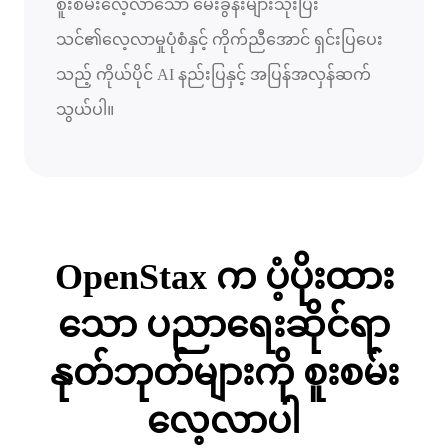
စူးစမ်းလေ့လာသော မေးခွန်းများသုံးပြီး
သင်၏လေ့လာမှုပုံစံနှင့် ကိုက်ညီအောင် ရှင်းပြပေး
သည့် ကိုယ်ပိုင် AI နည်းပြနှင့် အပြန်အလှန်ဆက်
သွယ်ပါ။
OpenStax က ပံ့ပိုးထား
သော ပညာရေးဆိုင်ရာ
နုတ်ဘုတ်များကို စူးစမ်း
လေ့လာပါ