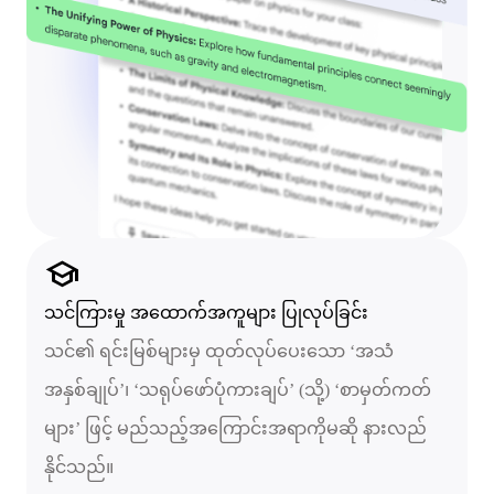
school
သင်ကြားမှု အထောက်အကူများ ပြုလုပ်ခြင်း
သင်၏ ရင်းမြစ်များမှ ထုတ်လုပ်ပေးသော ‘အသံ
အနှစ်ချုပ်’၊ ‘သရုပ်ဖော်ပုံကားချပ်’ (သို့) ‘စာမှတ်ကတ်
များ’ ဖြင့် မည်သည့်အကြောင်းအရာကိုမဆို နားလည်
နိုင်သည်။