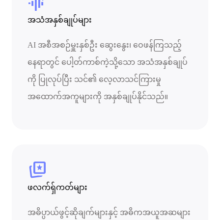
audio_magic_eraser
အသံအနှစ်ချုပ်များ
AI အစီအစဉ်မှူးနှစ်ဦး ဆွေးနွေး၊ ဝေဖန်ကြသည့်
နေရာတွင် ပေါ့တ်ကာစ်ကဲ့သို့သော အသံအနှစ်ချုပ်
ကို ပြုလုပ်ပြီး သင်၏ လေ့လာသင်ကြားမှု
အထောက်အကူများကို အနှစ်ချုပ်နိုင်သည်။
cards_star
ဖလက်ရှ်ကတ်များ
အဓိပ္ပာယ်ဖွင့်ဆိုချက်များနှင့် အဓိကအယူအဆများ