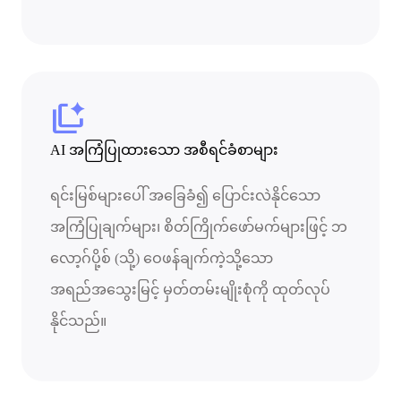
auto_tab_group
AI အကြံပြုထားသော အစီရင်ခံစာများ
ရင်းမြစ်များပေါ် အခြေခံ၍ ပြောင်းလဲနိုင်သော
အကြံပြုချက်များ၊ စိတ်ကြိုက်ဖော်မက်များဖြင့် ဘ
လော့ဂ်ပို့စ် (သို့) ဝေဖန်ချက်ကဲ့သို့သော
အရည်အသွေးမြင့် မှတ်တမ်းမျိုးစုံကို ထုတ်လုပ်
နိုင်သည်။