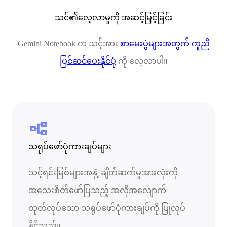
သင်၏လေ့လာမှုကို အဆင့်မြှင့်ခြင်း
Gemini Notebook က သင့်အား
စာမေးပွဲများအတွက် ကူညီ
ပြင်ဆင်ပေးနိုင်ပုံ
ကို လေ့လာပါ။
flowchart
သရုပ်ဖော်ပုံကားချပ်များ
သင့်ရင်းမြစ်များအနှံ့ ချိတ်ဆက်မှုအားလုံးကို
အသေးစိတ်ဖော်ပြသည့် အလိုအလျောက်
ထုတ်လုပ်သော သရုပ်ဖော်ပုံကားချပ်ကို ပြုလုပ်
နိုင်သည်။