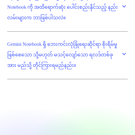
expand_more
Notebook ကို အထိရောက်ဆုံး ပေါင်းစည်းနိုင်သည့် နည်း
လမ်းများက ဘာဖြစ်ပါသလဲ။
Gemini Notebook ရှိ ဘေးကင်းလုံခြုံရေးဆိုင်ရာ စိုးရိမ်မှု
expand_more
ဖြစ်စေသော သို့မဟုတ် မသင့်လျော်သော ရလဒ်တစ်ခု
အား မည်သို့ တိုင်ကြားရမည်နည်း။