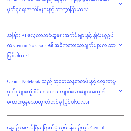
expand_more
မှတ်စုရေးအက်ပ်များနှင့် ဘာကွာခြားသလဲ။
အခြား AI လေ့လာသင်ယူရေးအက်ပ်များနှင့် နှိုင်းယှဉ်ပါ
expand_more
က Gemini Notebook ၏ အဓိကအားသာချက်များက ဘာ
ဖြစ်ပါသလဲ။
Gemini Notebook သည် သုတေသနစာတမ်းနှင့် လေ့လာမှု
expand_more
မှတ်စုများကို စီမံနေသော ကျောင်းသားများအတွက်
ကောင်းမွန်သောတူးလ်တစ်ခု ဖြစ်ပါသလား။
နေ့စဉ် အလုပ်ပြီးမြောက်မှု လုပ်ငန်းစဉ်တွင် Gemini