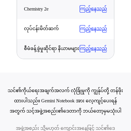
ကြည့်နေသည်
Chemistry 2e
လုပ်ငန်းမိတ်ဆက်
ကြည့်နေသည်
စီမံခန့်ခွဲမှုဆိုင်ရာ နိယာမများ
ကြည့်နေသည်
သင်၏ကိုယ်ရေးအချက်အလက် လုံခြုံမှုကို ကျွန်ုပ်တို့ တန်ဖိုး
ထားပါသည်။ Gemini Notebook အား လေ့ကျင့်ပေးရန်
အတွက် သင့်အဖွဲ့အစည်း၏ဒေတာကို ဘယ်တော့မှမသုံးပါ
အဖွဲ့အစည်း သို့မဟုတ် ကျောင်းအနေဖြင့် သင်၏ဒေ