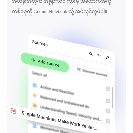
အတန်းအတွက် အခြားသင်ကြားမှု အထောက်အကူ
တစ်ခုခုကို Gemini Notebook သို့ အပ်လုဒ်လုပ်ပါ။