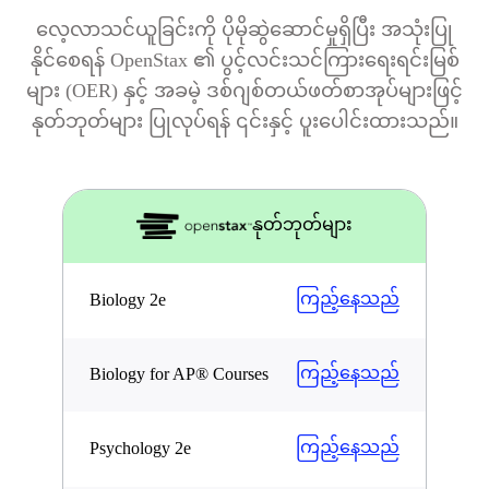
လေ့လာသင်ယူခြင်းကို ပိုမိုဆွဲဆောင်မှုရှိပြီး အသုံးပြု
နိုင်စေရန် OpenStax ၏ ပွင့်လင်းသင်ကြားရေးရင်းမြစ်
များ (OER) နှင့် အခမဲ့ ဒစ်ဂျစ်တယ်ဖတ်စာအုပ်များဖြင့်
နုတ်ဘုတ်များ ပြုလုပ်ရန် ၎င်းနှင့် ပူးပေါင်းထားသည်။
နုတ်ဘုတ်များ
ကြည့်နေသည်
Biology 2e
ကြည့်နေသည်
Biology for AP® Courses
ကြည့်နေသည်
Psychology 2e