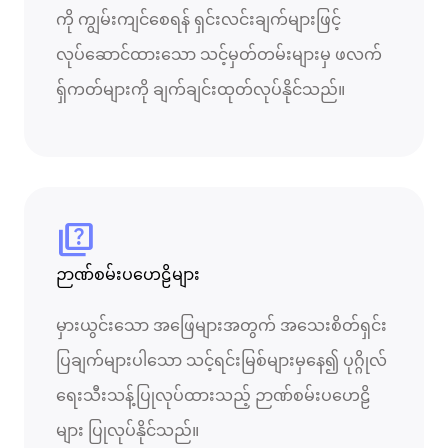
ကို ကျွမ်းကျင်စေရန် ရှင်းလင်းချက်များဖြင့်
လုပ်ဆောင်ထားသော သင့်မှတ်တမ်းများမှ ဖလက်
ရှ်ကတ်များကို ချက်ချင်းထုတ်လုပ်နိုင်သည်။
quiz
ဉာဏ်စမ်းပဟေဠိများ
မှားယွင်းသော အဖြေများအတွက် အသေးစိတ်ရှင်း
ပြချက်များပါသော သင့်ရင်းမြစ်များမှနေ၍ ပုဂ္ဂိုလ်
ရေးသီးသန့်ပြုလုပ်ထားသည့် ဉာဏ်စမ်းပဟေဠိ
များ ပြုလုပ်နိုင်သည်။