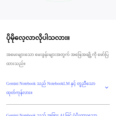
ပိုမိုလေ့လာလိုပါသလား။
အမေးများသော မေးခွန်းများအတွက် အဖြေအချို့ကို ဖော်ပြ
ထားသည်။
Gemini Notebook သည် NotebookLM နှင့် တူညီသော
expand_more
ထုတ်ကုန်လား။
Gemini Notebook သည် အခြား AI ဖြင့် ပံ့ပိုးထားသော