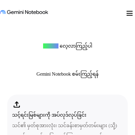
menu
တစ်ခုခု
လေ့လာကြည့်ပါ
Gemini Notebook စမ်းကြည့်ရန်
upload
သင့်ရင်းမြစ်များကို အပ်လုဒ်လုပ်ခြင်း
သင်၏ မှတ်စုအားလုံး၊ သင်ခန်းစာမှတ်တမ်းများ (သို့)