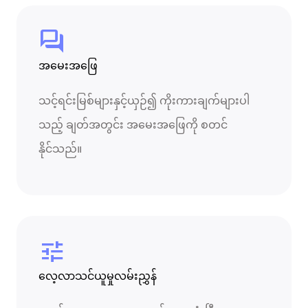
forum
အမေးအဖြေ
သင့်ရင်းမြစ်များနှင့်ယှဉ်၍ ကိုးကားချက်များပါ
သည့် ချတ်အတွင်း အမေးအဖြေကို စတင်
နိုင်သည်။
tune
လေ့လာသင်ယူမှုလမ်းညွှန်