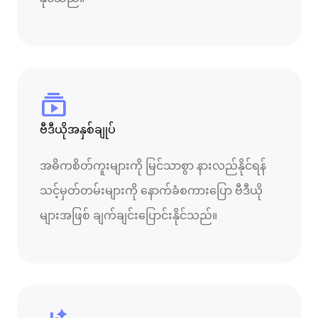
subscriptions
ဗီဒီယိုအနှစ်ချုပ်
အဓိကစိတ်ကူးများကို မြင်သာစွာ နားလည်နိုင်ရန်
သင့်မှတ်တမ်းများကို နောက်ခံစကားပြော ဗီဒီယို
များအဖြစ် ချက်ချင်းပြောင်းနိုင်သည်။