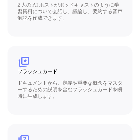
2 人の AI ホストがポッドキャストのように学
習資料について会話し、議論し、要約する音声
解説を作成できます。
cards_star
フラッシュカード
ドキュメントから、定義や重要な概念をマスタ
ーするための説明を含むフラッシュカードを瞬
時に生成します。