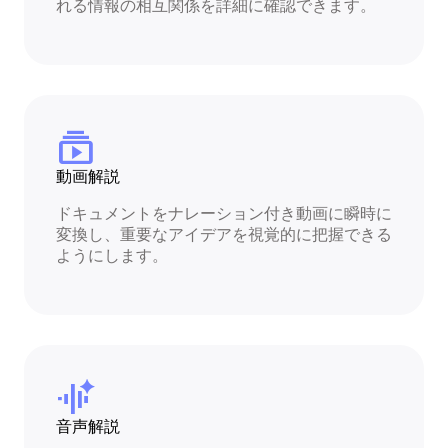
れる情報の相互関係を詳細に確認できます。
subscriptions
動画解説
ドキュメントをナレーション付き動画に瞬時に
変換し、重要なアイデアを視覚的に把握できる
ようにします。
audio_magic_eraser
音声解説