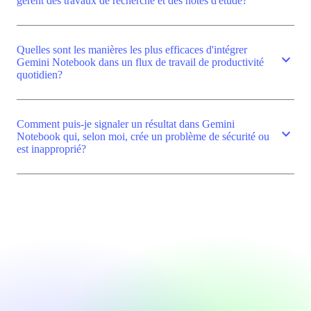
gèrent des travaux de recherche et des notes d'étude?
Quelles sont les manières les plus efficaces d'intégrer
expand_more
Gemini Notebook dans un flux de travail de productivité
quotidien?
Comment puis-je signaler un résultat dans Gemini
expand_more
Notebook qui, selon moi, crée un problème de sécurité ou
est inapproprié?