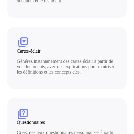
débattent et le résument.
cards_star
Cartes-éclair
Générez instantanément des cartes-éclair à partir de
vos documents, avec des explications pour maîtriser
les définitions et les concepts clés.
quiz
Questionnaires
Créez des jeux-questionnaires personnalisés à partir