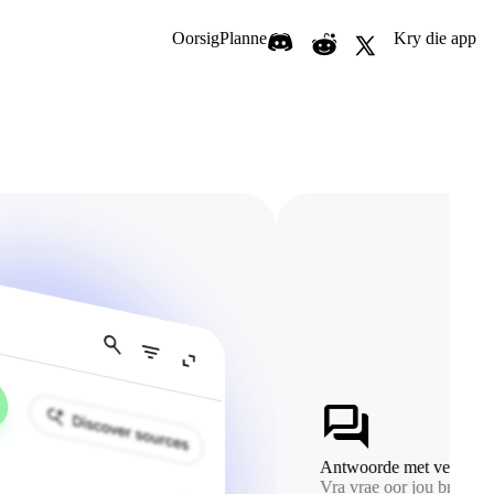
Oorsig
Planne
Kry die app