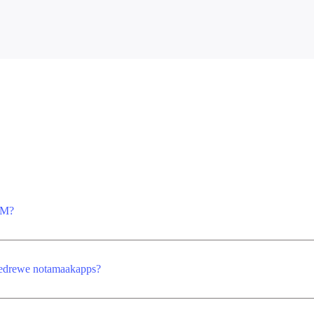
LM?
gedrewe notamaakapps?