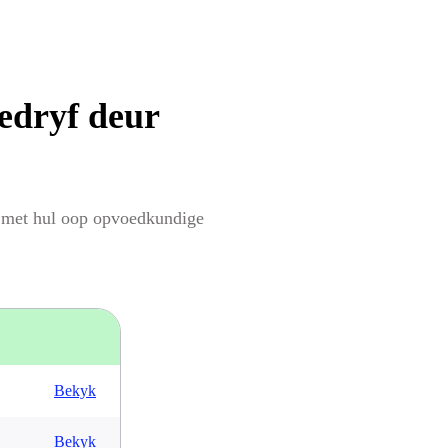
edryf deur
 met hul oop opvoedkundige
Bekyk
Bekyk