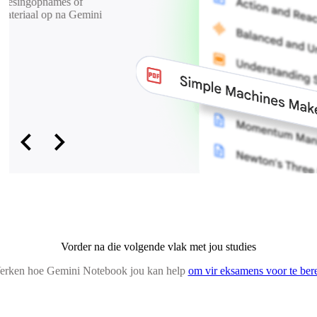
gedetailleerde antwoorde met
verwysings. Som omslagtige en
komplekse inligting op.
chevron_backward
chevron_forward
Vorder na die volgende vlak met jou studies
erken hoe Gemini Notebook jou kan help
om vir eksamens voor te bere