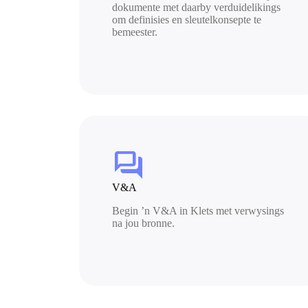
dokumente met daarby verduidelikings
om definisies en sleutelkonsepte te
bemeester.
forum
V&A
Begin ’n V&A in Klets met verwysings
na jou bronne.