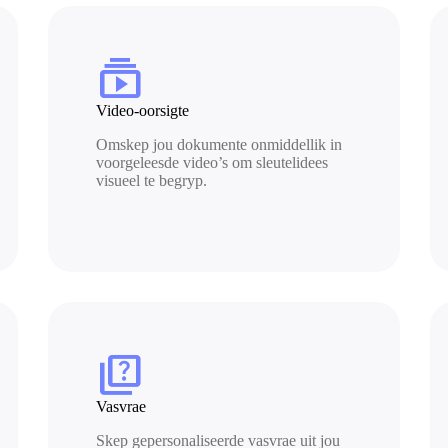
subscriptions
Video-oorsigte
Omskep jou dokumente onmiddellik in
voorgeleesde video’s om sleutelidees
visueel te begryp.
quiz
Vasvrae
Skep gepersonaliseerde vasvrae uit jou