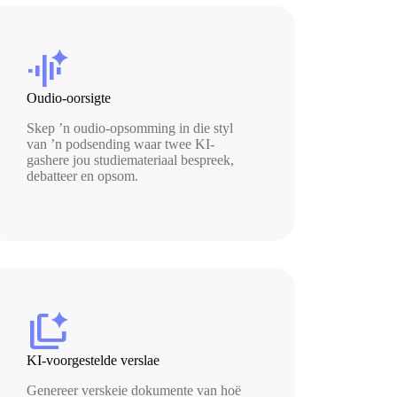
audio_magic_eraser
Oudio-oorsigte
Skep ’n oudio-opsomming in die styl
van ’n podsending waar twee KI-
gashere jou studiemateriaal bespreek,
debatteer en opsom.
auto_tab_group
KI-voorgestelde verslae
Genereer verskeie dokumente van hoë