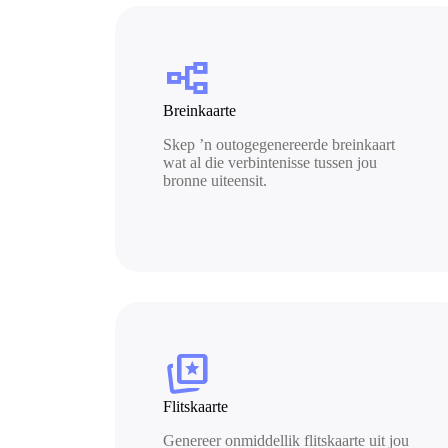
flowchart
Breinkaarte
Skep ’n outogegenereerde breinkaart
wat al die verbintenisse tussen jou
bronne uiteensit.
cards_star
Flitskaarte
Genereer onmiddellik flitskaarte uit jou