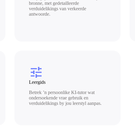
bronne, met gedetailleerde
verduidelikings van verkeerde
antwoorde.
tune
Leergids
Betrek ’n persoonlike KI-tutor wat
ondersoekende vrae gebruik en
verduidelikings by jou leerstyl aanpas.