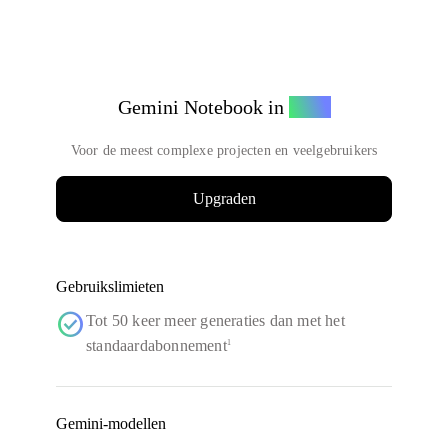
Gemini Notebook in
Ultra
Voor de meest complexe projecten en veelgebruikers
Upgraden
Gebruikslimieten
check_circle
Tot 50 keer meer generaties dan met het
standaardabonnement
1
Gemini-modellen