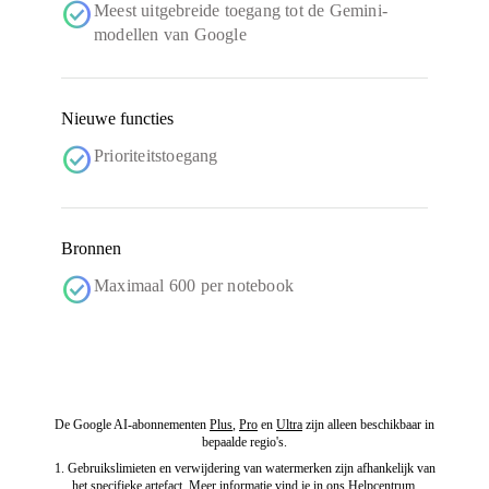
check_circle
Meest uitgebreide toegang tot de Gemini-
modellen van Google
Nieuwe functies
check_circle
Prioriteitstoegang
Bronnen
check_circle
Maximaal 600 per notebook
De Google AI-abonnementen
Plus
,
Pro
en
Ultra
zijn alleen beschikbaar in
bepaalde regio's.
1. Gebruikslimieten en verwijdering van watermerken zijn afhankelijk van
het specifieke artefact. Meer informatie vind je in ons
Helpcentrum
.