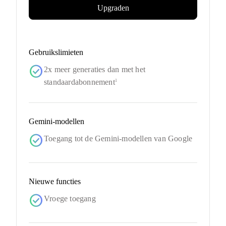
Upgraden
Gebruikslimieten
check_circle
2x meer generaties dan met het
standaardabonnement
1
Gemini-modellen
check_circle
Toegang tot de Gemini-modellen van Google
Nieuwe functies
check_circle
Vroege toegang