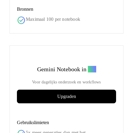
Bronnen
check_circle
Maximaal 100 per notebook
Gemini Notebook in
Pro
Voor dagelijks onderzoek en workflows
Upgraden
Gebruikslimieten
5x meer generaties dan met het