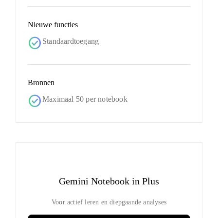
Nieuwe functies
check_circle
Standaardtoegang
Bronnen
check_circle
Maximaal 50 per notebook
Gemini Notebook in Plus
Voor actief leren en diepgaande analyses