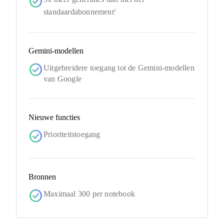
check_circle
standaardabonnement
1
Gemini-modellen
check_circle
Uitgebreidere toegang tot de Gemini-modellen
van Google
Nieuwe functies
check_circle
Prioriteitstoegang
Bronnen
check_circle
Maximaal 300 per notebook