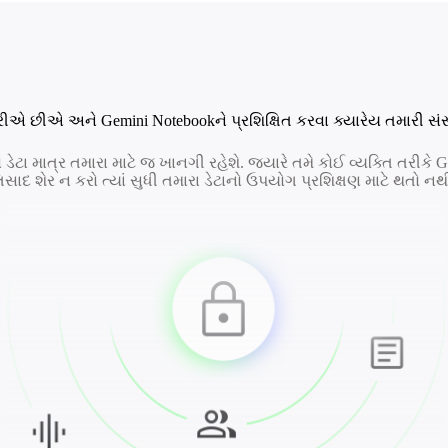
ીએ છીએ અને Gemini Notebookને પ્રશિક્ષિત કરવા ક્યારેય તમારી સં
ો ડેટા માત્ર તમારા માટે જ ખાનગી રહેશે. જ્યારે તમે કોઈ વ્યક્તિ તરીક
્રતિસાદ શેર ન કરો ત્યાં સુધી તમારા ડેટાનો ઉપયોગ પ્રશિક્ષણ માટે થતો નથ