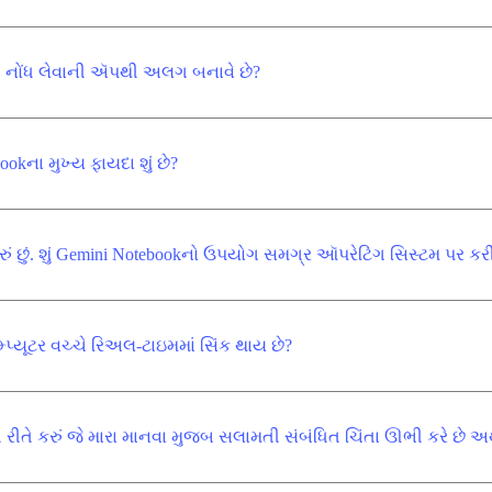
િત નોંધ લેવાની ઍપથી અલગ બનાવે છે?
kના મુખ્ય ફાયદા શું છે?
ું છું. શું Gemini Notebookનો ઉપયોગ સમગ્ર ઑપરેટિંગ સિસ્ટમ પર કર
કમ્પ્યૂટર વચ્ચે રિઅલ-ટાઇમમાં સિંક થાય છે?
 રીતે કરું જે મારા માનવા મુજબ સલામતી સંબંધિત ચિંતા ઊભી કરે છે 