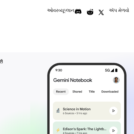
ઓવરવ્યૂ
પ્લાન
ઍપ મેળવો
PDFs, વેબસાઇટ, વીડિયો અને વધુ જેવા
સૉર્સ
અપલોડ કરો
🎙️