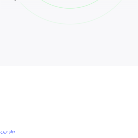
ક્ટ છે?