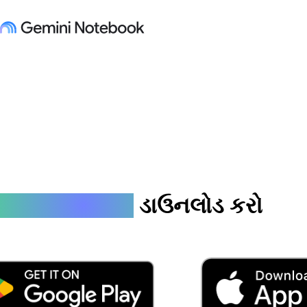
તમારી
નોટબુક
બનાવો અને જુઓ
📓
mini Notebook
ડાઉનલોડ કરો