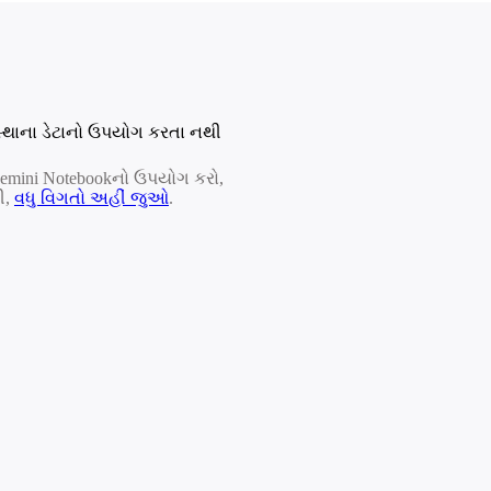
સ્થાના ડેટાનો ઉપયોગ કરતા નથી
ે Gemini Notebookનો ઉપયોગ કરો,
ી,
વધુ વિગતો અહીં જુઓ
.