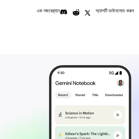
এক নজরে
প্ল্যান
অ্যাপটি ডাউনলোড করুন
PDF, ওয়েবসাইট, ভিডিও ও আরও অন্যান্য
সোর্স আপল
করুন
🎙️