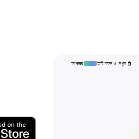
দেখুন
📓