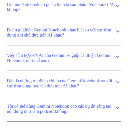
Gemini Notebook có phải chính là sản phẩm NotebookLM
expand_more
không?
Điểm gì khiến Gemini Notebook khác biệt so với các ứng
expand_more
dụng ghi chú dựa trên AI khác?
Việc tích hợp với AI của Gemini sẽ giúp cải thiện Gemini
expand_more
Notebook như thế nào?
Đâu là những ưu điểm chính của Gemini Notebook so với
expand_more
các ứng dụng học tập dựa trên AI khác?
Tôi có thể dùng Gemini Notebook cho các dự án sáng tạo
expand_more
nội dung như làm podcast không?