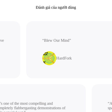
Đánh giá của người dùng
rative
“Blew Our Mind”
HardFork
 one of the most compelling and
“A be
etely flabbergasting demonstrations of
spac