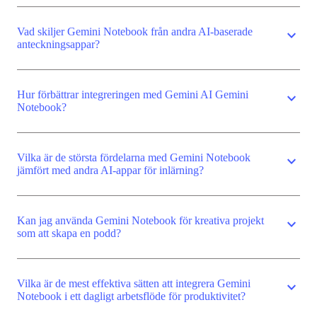
Vad skiljer Gemini Notebook från andra AI-baserade
expand_more
anteckningsappar?
Hur förbättrar integreringen med Gemini AI Gemini
expand_more
Notebook?
Vilka är de största fördelarna med Gemini Notebook
expand_more
jämfört med andra AI-appar för inlärning?
Kan jag använda Gemini Notebook för kreativa projekt
expand_more
som att skapa en podd?
Vilka är de mest effektiva sätten att integrera Gemini
expand_more
Notebook i ett dagligt arbetsflöde för produktivitet?