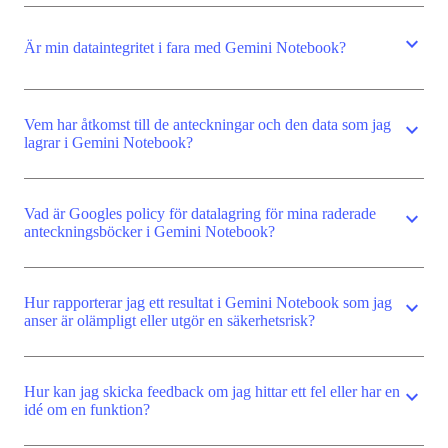
expand_more
Är min dataintegritet i fara med Gemini Notebook?
Vem har åtkomst till de anteckningar och den data som jag
expand_more
lagrar i Gemini Notebook?
Vad är Googles policy för datalagring för mina raderade
expand_more
anteckningsböcker i Gemini Notebook?
Hur rapporterar jag ett resultat i Gemini Notebook som jag
expand_more
anser är olämpligt eller utgör en säkerhetsrisk?
Hur kan jag skicka feedback om jag hittar ett fel eller har en
expand_more
idé om en funktion?