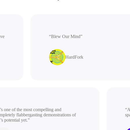
rative
“Blew Our Mind”
HardFork
 one of the most compelling and
“A be
etely flabbergasting demonstrations of
spac
potential yet.”