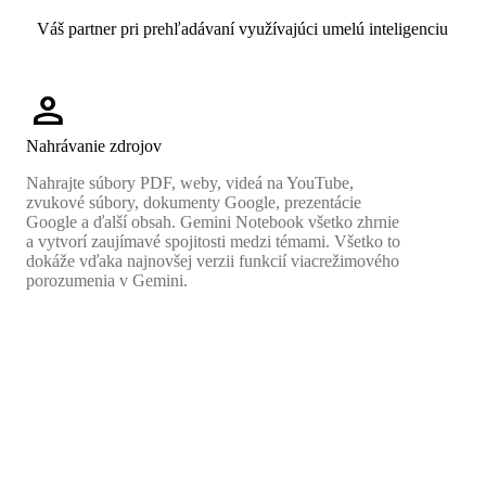
Váš partner pri prehľadávaní využívajúci umelú inteligenciu
person
Nahrávanie zdrojov
Nahrajte súbory PDF, weby, videá na YouTube,
zvukové súbory, dokumenty Google, prezentácie
Google a ďalší obsah. Gemini Notebook všetko zhrnie
a vytvorí zaujímavé spojitosti medzi témami. Všetko to
dokáže vďaka najnovšej verzii funkcií viacrežimového
porozumenia v Gemini.