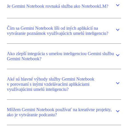
expand_more
Je Gemini Notebook rovnaká služba ako NotebookLM?
Čím sa Gemini Notebook líši od iných aplikácií na
expand_more
vytváranie poznámok využívajúcich umelú inteligenciu?
Ako zlepší integrácia s umelou inteligenciou Gemini službu
expand_more
Gemini Notebook?
Aké sú hlavné výhody služby Gemini Notebook
expand_more
v porovnaní s inými vzdelávacími aplikáciami
využívajúcimi umelú inteligenciu?
Môžem Gemini Notebook používať na kreatívne projekty,
expand_more
ako je vytváranie podcastu?