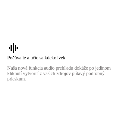
graphic_eq
Počúvajte a učte sa kdekoľvek
Naša nová funkcia audio prehľadu dokáže po jedinom
kliknutí vytvoriť z vašich zdrojov pútavý podrobný
prieskum.