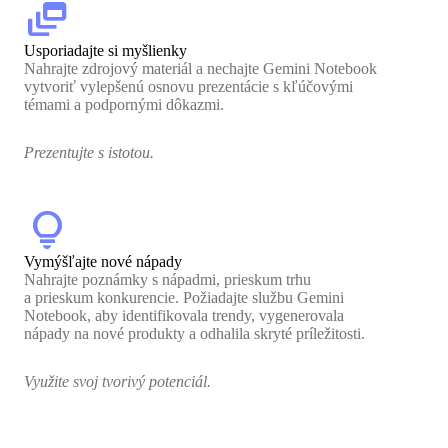
dynamic_feed
Usporiadajte si myšlienky
Nahrajte zdrojový materiál a nechajte Gemini Notebook
vytvoriť vylepšenú osnovu prezentácie s kľúčovými
témami a podpornými dôkazmi.
Prezentujte s istotou.
lightbulb
Vymýšľajte nové nápady
Nahrajte poznámky s nápadmi, prieskum trhu
a prieskum konkurencie. Požiadajte službu Gemini
Notebook, aby identifikovala trendy, vygenerovala
nápady na nové produkty a odhalila skryté príležitosti.
Využite svoj tvorivý potenciál.