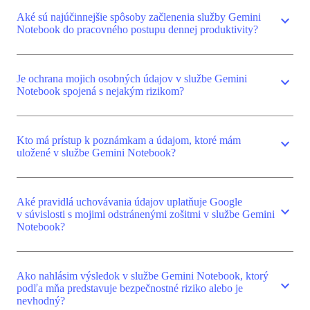
Aké sú najúčinnejšie spôsoby začlenenia služby Gemini
expand_more
Notebook do pracovného postupu dennej produktivity?
Je ochrana mojich osobných údajov v službe Gemini
expand_more
Notebook spojená s nejakým rizikom?
Kto má prístup k poznámkam a údajom, ktoré mám
expand_more
uložené v službe Gemini Notebook?
Aké pravidlá uchovávania údajov uplatňuje Google
expand_more
v súvislosti s mojimi odstránenými zošitmi v službe Gemini
Notebook?
Ako nahlásim výsledok v službe Gemini Notebook, ktorý
expand_more
podľa mňa predstavuje bezpečnostné riziko alebo je
nevhodný?