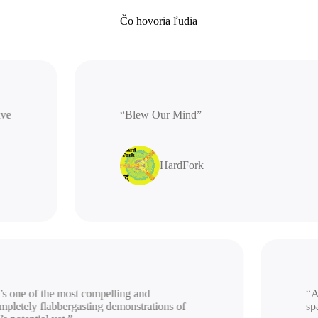
Čo hovoria ľudia
rative
“Blew Our Mind”
HardFork
 one of the most compelling and
“A be
etely flabbergasting demonstrations of
spac