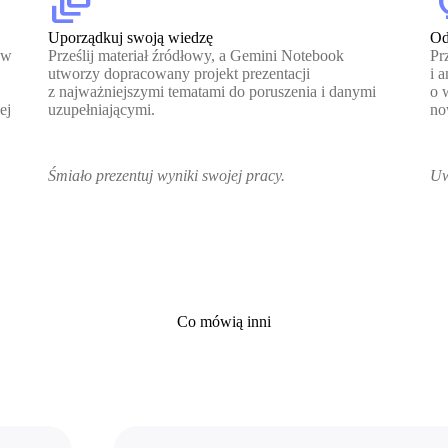
dynamic_feed
lig
Uporządkuj swoją wiedzę
Od
ów
Prześlij materiał źródłowy, a Gemini Notebook
Pr
utworzy dopracowany projekt prezentacji
i 
z najważniejszymi tematami do poruszenia i danymi
o 
ej
uzupełniającymi.
no
Śmiało prezentuj wyniki swojej pracy.
Uw
Co mówią inni