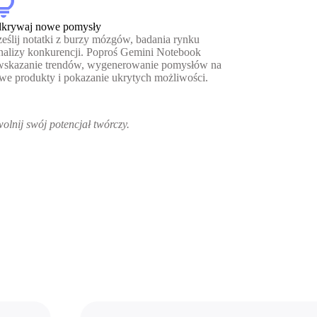
htbulb
krywaj nowe pomysły
ześlij notatki z burzy mózgów, badania rynku
analizy konkurencji. Poproś Gemini Notebook
wskazanie trendów, wygenerowanie pomysłów na
we produkty i pokazanie ukrytych możliwości.
olnij swój potencjał twórczy.