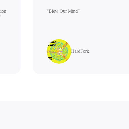
generation
“Blew Our Mind”
highly
HardFork