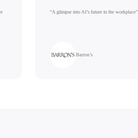
erative
“A glimpse into AI’s future in the work
Barron’s